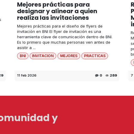
Mejores prácticas para
R
designar y alinear a quien
realiza las invitaciones
M
s
i
Mejores prácticas para el diseño de flyers de
invitación en BNI El flyer de invitación es una
R
herramienta clave de comunicación dentro de BNI.
M
Es lo primero que muchas personas ven antes de
s
asistir a ...
p
b
BNI
INVITACION
MEJORES
PRACTICAS
29
11 feb 2026
0
289
7
Comunidad y