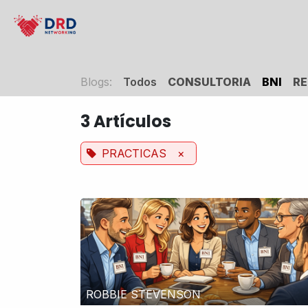
Ir al contenido
Inicio
Consultoria
Cursos
Eventos
Blogs:
Todos
CONSULTORIA
BNI
RE
3 Artículos
PRACTICAS
×
ROBBIE STEVENSON