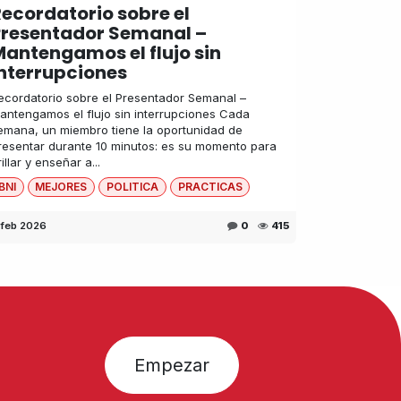
ecordatorio sobre el
Presentador Semanal –
antengamos el flujo sin
nterrupciones
ecordatorio sobre el Presentador Semanal –
antengamos el flujo sin interrupciones Cada
emana, un miembro tiene la oportunidad de
resentar durante 10 minutos: es su momento para
rillar y enseñar a...
BNI
MEJORES
POLITICA
PRACTICAS
 feb 2026
0
415
Empezar