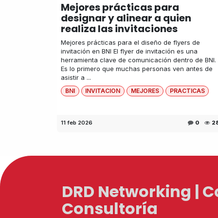
Mejores prácticas para
designar y alinear a quien
realiza las invitaciones
Mejores prácticas para el diseño de flyers de
invitación en BNI El flyer de invitación es una
herramienta clave de comunicación dentro de BNI.
Es lo primero que muchas personas ven antes de
asistir a ...
BNI
INVITACION
MEJORES
PRACTICAS
11 feb 2026
0
2
DRD Networking | 
Consultoría