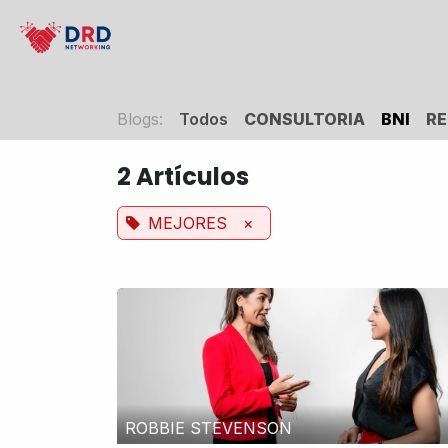
Ir al contenido
Inicio
Consultoria
Cursos
Eventos
Blogs:
Todos
CONSULTORIA
BNI
RE
2 Artículos
MEJORES
×
ROBBIE STEVENSON